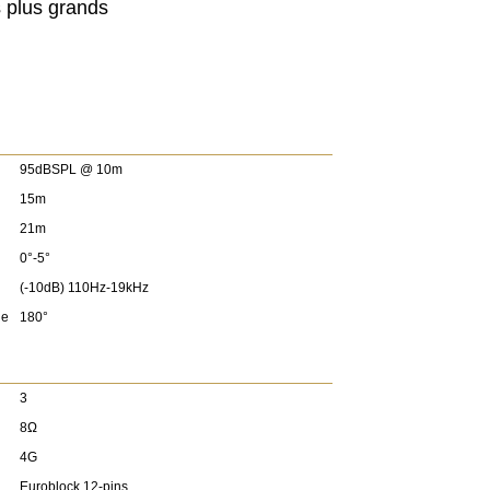
 plus grands
95dBSPL @ 10m
15m
21m
0°-5°
(-10dB) 110Hz-19kHz
le
180°
3
8Ω
4G
Euroblock 12-pins