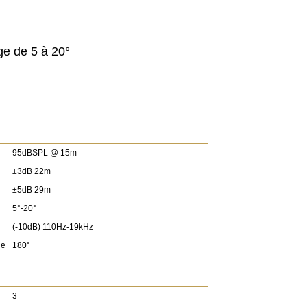
e de 5 à 20°
95dBSPL @ 15m
±3dB 22m
±5dB 29m
5°-20°
(-10dB) 110Hz-19kHz
le
180°
3