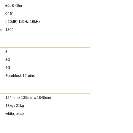
±5dB 40m
0°-5°
(-10dB) 110Hz-19kHz
le
180°
3
8Ω
4G
Euroblock 12-pins
124mm x 135mm x 1840mm
17kg / 21kg
white, black