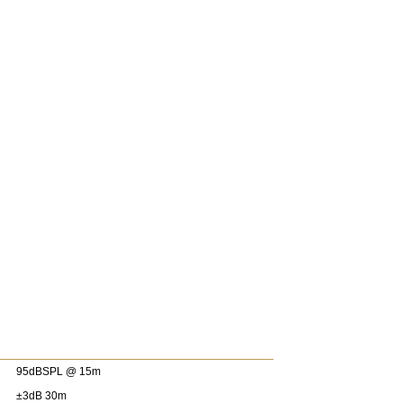
95dBSPL @ 15m
±3dB 30m